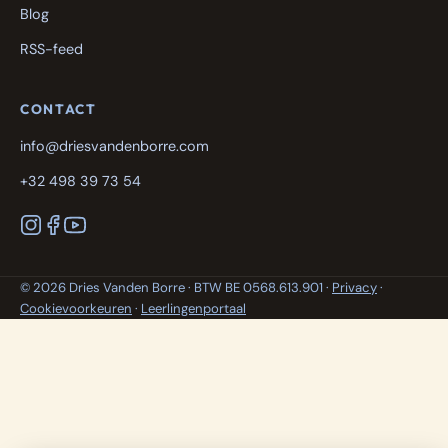
Blog
RSS-feed
CONTACT
info@driesvandenborre.com
+32 498 39 73 54
© 2026 Dries Vanden Borre · BTW BE 0568.613.901 ·
Privacy
·
Cookievoorkeuren
·
Leerlingenportaal