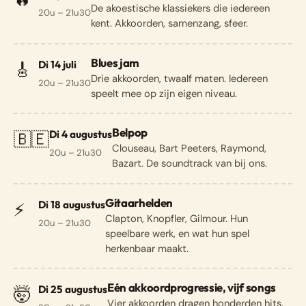
De akoestische klassiekers die iedereen
20u – 21u30
kent. Akkoorden, samenzang, sfeer.
Blues jam
Di 14 juli
🎸
Drie akkoorden, twaalf maten. Iedereen
20u – 21u30
speelt mee op zijn eigen niveau.
Belpop
Di 4 augustus
🇧🇪
Clouseau, Bart Peeters, Raymond,
20u – 21u30
Bazart. De soundtrack van bij ons.
Gitaarhelden
Di 18 augustus
⚡
Clapton, Knopfler, Gilmour. Hun
20u – 21u30
speelbare werk, en wat hun spel
herkenbaar maakt.
Eén akkoordprogressie, vijf songs
Di 25 augustus
🤯
Vier akkoorden dragen honderden hits.