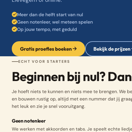
Meer dan de helft start van nul
Geen notenleer, wel meteen spelen
Op jouw tempo, met geduld
Gratis proefles boeken
Bekijk de prijzen
ECHT VOOR STARTERS
Beginnen bij nul? Dan z
Je hoeft niets te kunnen en niets mee te brengen. We be
en bouwen rustig op, altijd met een nummer dat jij graag 
het leuk en zie je snel vooruitgang.
Geen notenleer
We werken met akkoorden en tabs. Je speelt echte liedj