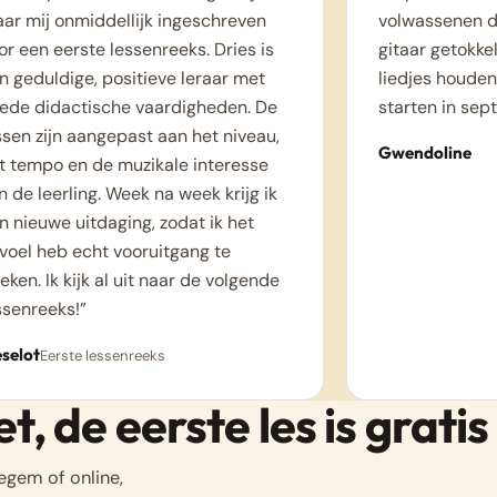
ar mij onmiddellijk ingeschreven
volwassenen d
or een eerste lessenreeks. Dries is
gitaar getokk
n geduldige, positieve leraar met
liedjes houden
ede didactische vaardigheden. De
starten in sep
ssen zijn aangepast aan het niveau,
Gwendoline
t tempo en de muzikale interesse
n de leerling. Week na week krijg ik
n nieuwe uitdaging, zodat ik het
voel heb echt vooruitgang te
eken. Ik kijk al uit naar de volgende
ssenreeks!”
eselot
Eerste lessenreeks
, de eerste les is gratis
egem of online,