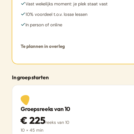
Vast wekelijks moment: je plek staat vast
10% voordeel t.o.v. losse lessen
In person of online
Te plannen in overleg
In groep starten
Groepsreeks van 10
€ 225
reeks van 10
10 × 45 min