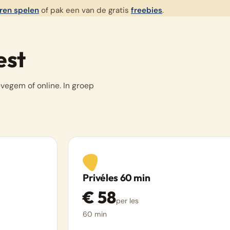
eren spelen
of pak een van de gratis
freebies
.
est
evegem of online. In groep
Privéles 60 min
€ 58
per les
60 min