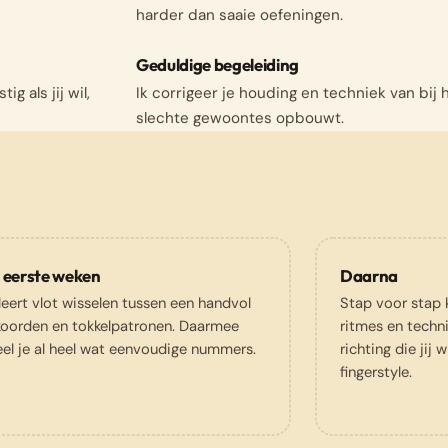
harder dan saaie oefeningen.
Geduldige begeleiding
g als jij wil,
Ik corrigeer je houding en techniek van bij 
slechte gewoontes opbouwt.
 eerste weken
Daarna
leert vlot wisselen tussen een handvol
Stap voor stap 
koorden en tokkelpatronen. Daarmee
ritmes en technie
el je al heel wat eenvoudige nummers.
richting die jij w
fingerstyle.