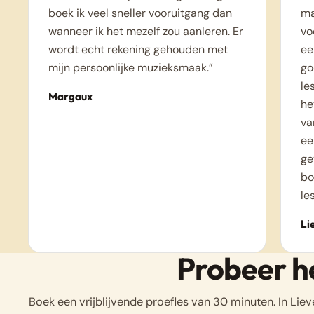
boek ik veel sneller vooruitgang dan
ma
wanneer ik het mezelf zou aanleren. Er
vo
wordt echt rekening gehouden met
ee
mijn persoonlijke muzieksmaak.”
go
le
Margaux
he
va
ee
ge
bo
le
Li
Probeer het
Boek een vrijblijvende proefles van 30 minuten. In Liev