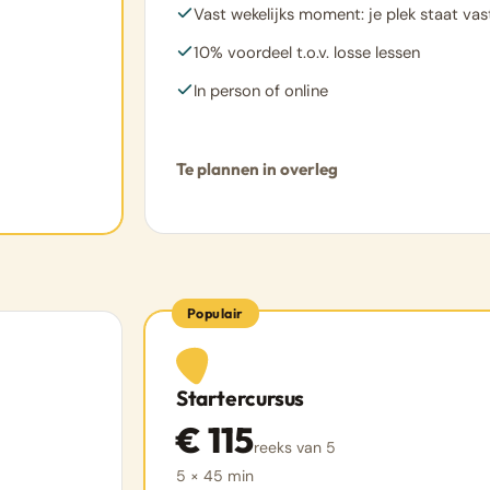
Vast wekelijks moment: je plek staat vas
10% voordeel t.o.v. losse lessen
In person of online
Te plannen in overleg
Populair
Startercursus
€ 115
reeks van 5
5 × 45 min