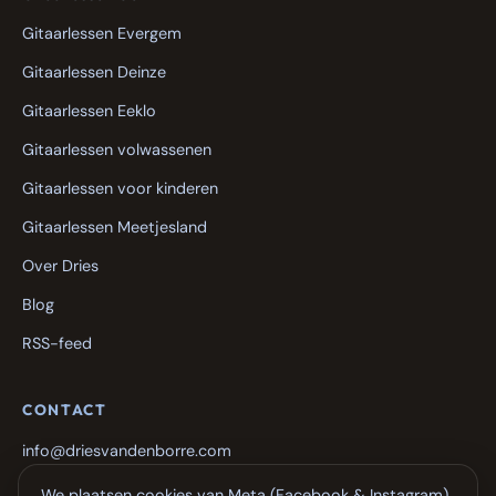
Gitaarlessen Evergem
Gitaarlessen Deinze
Gitaarlessen Eeklo
Gitaarlessen volwassenen
Gitaarlessen voor kinderen
Gitaarlessen Meetjesland
Over Dries
Blog
RSS-feed
CONTACT
info@driesvandenborre.com
+32 498 39 73 54
We plaatsen cookies van Meta (Facebook & Instagram)