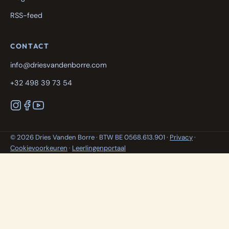
RSS-feed
CONTACT
info@driesvandenborre.com
+32 498 39 73 54
© 2026 Dries Vanden Borre · BTW BE 0568.613.901 ·
Privacy
·
Cookievoorkeuren
·
Leerlingenportaal